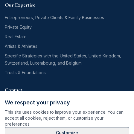
Our Expertise
Entrepreneurs, Private Clients & Family Businesses
Private Equity
Real Estate
Artists & Athletes
Specific Strategies with the United States, United Kingdom,
Switzerland, Luxembourg, and Belgium
Trusts & Foundations
Contact
215 rue du Faubourg Saint Honoré
We respect your privacy
75008 Paris, France
This site uses cookies to improve your experience. You can
contact@prax-avocats.com
accept all cookies, reject them, or customize your
preferences.
Customize