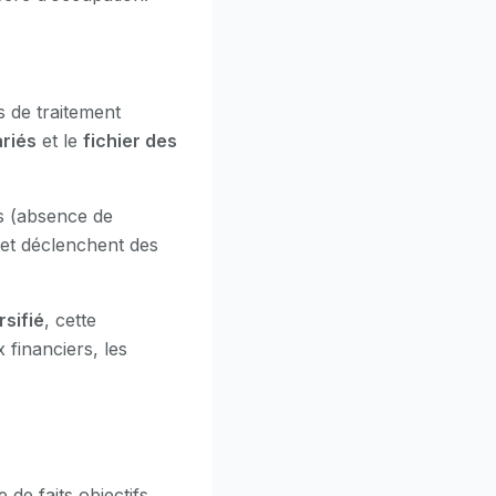
s de traitement
riés
et le
fichier des
es (absence de
 et déclenchent des
rsifié
, cette
 financiers, les
de faits objectifs.