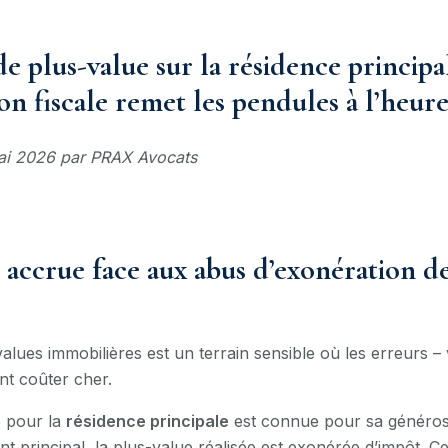
e plus-value sur la résidence principa
ion fiscale remet les pendules à l’heur
 mai 2026 par PRAX Avocats
 accrue face aux abus d’exonération de
-values immobilières est un terrain sensible où les erreurs – 
nt coûter cher.
e pour la
résidence principale
est connue pour sa générosi
t principal, la plus-value réalisée est exonérée d’impôt. C