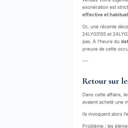
exonération est stri
effective et habituel
Or, une récente déci
24LY03155 et 24LY031
pas. À l’heure du
dat
preuve de cette occup
---
Retour sur les
Dans cette affaire, l
avaient acheté une 
Ils invoquent alors l
Problème : les élémen