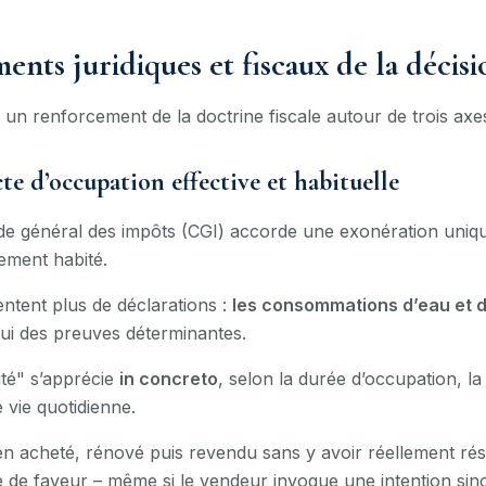
ents juridiques et fiscaux de la décisi
re un renforcement de la doctrine fiscale autour de trois axes
cte d’occupation effective et habituelle
ode général des impôts (CGI) accorde une exonération uniq
ement habité.
entent plus de déclarations :
les consommations d’eau et d’
ui des preuves déterminantes.
lité" s’apprécie
in concreto
, selon la durée d’occupation, la 
 vie quotidienne.
ien acheté, rénové puis revendu sans y avoir réellement ré
 de faveur – même si le vendeur invoque une intention sin