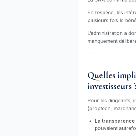
En l’espèce, les intér
plusieurs fois le bén
L’administration a do
manquement délibéré à
---
Quelles impli
investisseurs 
Pour les dirigeants, 
(proptech, marchands 
La transparence 
pouvaient autrefo