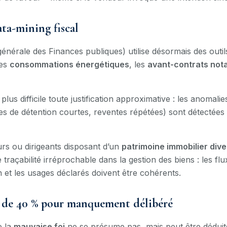
ata-mining fiscal
générale des Finances publiques) utilise désormais des outil
les
consommations énergétiques
, les
avant-contrats nota
lus difficile toute justification approximative : les anomali
 de détention courtes, reventes répétées) sont détectées
rs ou dirigeants disposant d’un
patrimoine immobilier dive
traçabilité irréprochable dans la gestion des biens : les flux
 et les usages déclarés doivent être cohérents.
n de 40 % pour manquement délibéré
e la
mauvaise foi
ne se présume pas, mais peut être déduite 