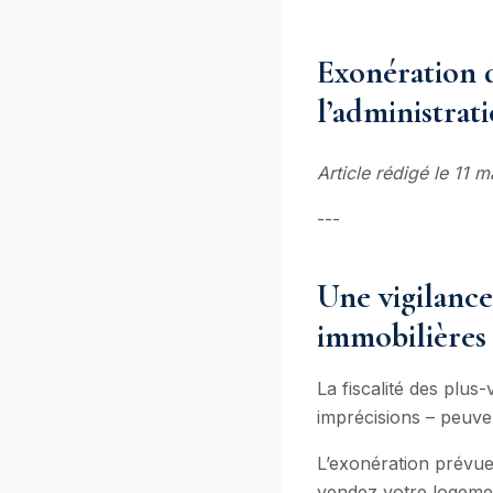
Exonération d
l’administrat
Article rédigé le 11
---
Une vigilance
immobilières
La fiscalité des plus
imprécisions – peuve
L’exonération prévu
vendez votre logemen