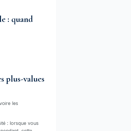
le : quand
e
s plus-values
voire les
té : lorsque vous
ependant, cette