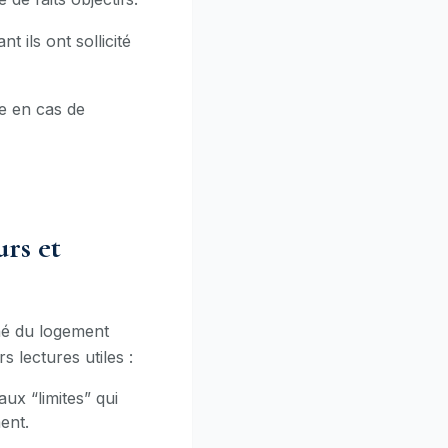
t ils ont sollicité
e en cas de
urs et
hé du logement
 lectures utiles :
x “limites” qui
ent.