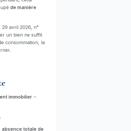
ccupé
de manière
29 avril 2026, n°
r un bien ne suffit
de consommation, la
rner.
te
ent immobilier
–
.
e
absence totale de