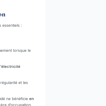
on
 essentiels :
uement lorsque le
électricité
régularité et les
sidé ne bénéficie
en
cère d’occupation.