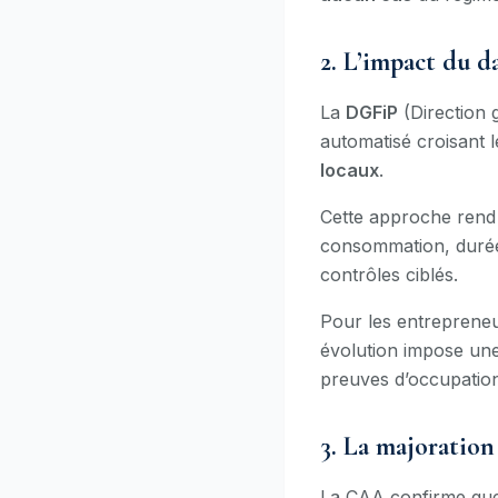
2. L’impact du d
La
DGFiP
(Direction 
automatisé croisant 
locaux
.
Cette approche rend p
consommation, durées
contrôles ciblés.
Pour les entrepreneu
évolution impose une 
preuves d’occupation
3. La majoratio
La CAA confirme qu