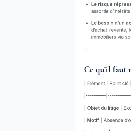
Le risque répress
assortie d’intérêt
Le besoin d’un a
d’achat-revente, l
immobiliers via so
---
Ce qu’il faut 
| Élément | Point clé 
|----------|-----------
|
Objet du litige
| Exo
|
Motif
| Absence d’o